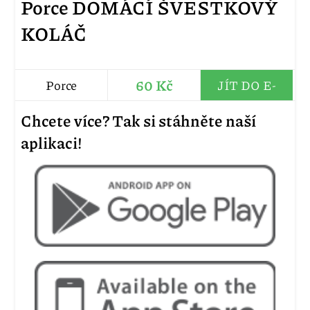
Porce DOMÁCÍ ŠVESTKOVÝ
KOLÁČ
60 Kč
Porce
JÍT DO E-
SHOPU
Chcete více? Tak si stáhněte naší
aplikaci!